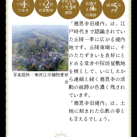
「慈恩寺旧境内」は、江
戸時代まで認識されてい
た丘陵一帯に広がる境内
地です。丘陵南端に、そ
のたたずまいを良好にと
どめる堂舎や院坊屋敷地
を核として、いにしえか
写真提供：寒河江市植物愛好
ら連綿と続く慈恩寺の活
会
動の痕跡が色濃く残され
ています。
「慈恩寺旧境内」は、土
地に刻まれた仏教の姿と
も言えるでしょう。