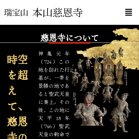
内
メ
容
ニ
を
ュ
ス
ー
キ
慈恩寺について
ッ
プ
神亀元年
時空
（724）この
地を訪れた行
を超
基が、一帯を
景勝の地であ
え
ると聖武天皇
て、
に奏上。その
後、この地に
慈恩
天平18年
（746）聖武
寺の
天皇の勅命で