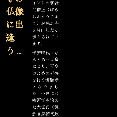
インドの婆羅
仏像
門僧正（ばら
もんそうじょ
に出
う）が慈恩寺
を開山したと
逢
伝えられてい
ます。
う…
平安時代にな
ると鳥羽天皇
により、天皇
のための祈祷
を行う御願寺
となりまし
た。中世には
寒河江を治め
た大江氏（鎌
倉幕府初代政