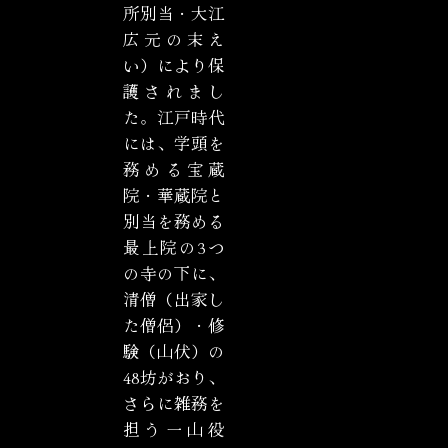
所別当・大江
広元の末え
い）により保
護されまし
た。江戸時代
には、学頭を
務める宝蔵
院・華蔵院と
別当を務める
最上院の3つ
の寺の下に、
清僧（出家し
た僧侶）・修
験（山伏）の
48坊がおり、
さらに雑務を
担う一山役