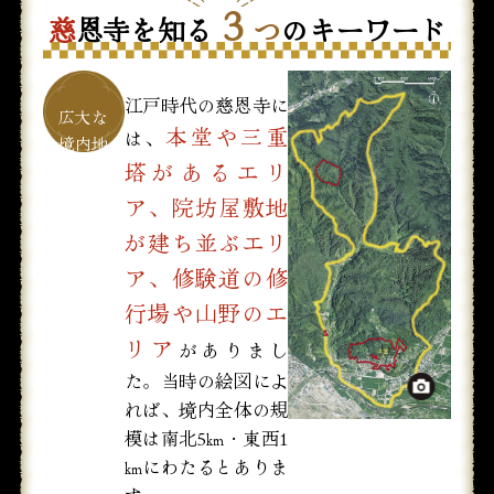
３
慈
恩寺を知る
つ
のキーワード
江戸時代の慈恩寺に
本堂や三重
は、
塔があるエリ
ア、院坊屋敷地
が建ち並ぶエリ
ア、修験道の修
行場や山野のエ
リア
がありまし
た。当時の絵図によ
れば、境内全体の規
模は南北5㎞・東西1
㎞にわたるとありま