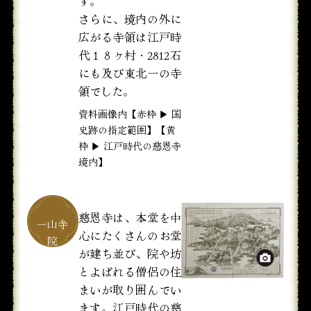
す。
さらに、境内の外に
広がる寺領は江戸時
代１８ヶ村・2812石
にも及び東北一の寺
領でした。
資料画像内【赤枠 ▶︎ 国
史跡の指定範囲】【黄
枠 ▶︎ 江戸時代の慈恩寺
境内】
慈恩寺は、本堂を中
心にたくさんのお堂
が建ち並び、院や坊
とよばれる僧侶の住
まいが取り囲んでい
ます。江戸時代の慈