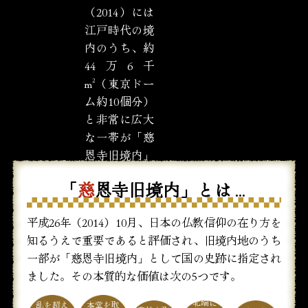
（2014）には
江戸時代の境
内のうち、約
44万6千
m²（東京ドー
ム約10個分）
と非常に広大
な一帯が「慈
恩寺旧境内」
として国史跡
「
慈
恩寺旧境内」とは…
に指定されま
した。
平成26年（2014）10月、日本の仏教信仰の在り方を
知るうえで重要であると評価され、旧境内地のうち
一部が「慈恩寺旧境内」として国の史跡に指定され
ました。その本質的な価値は次の5つです。