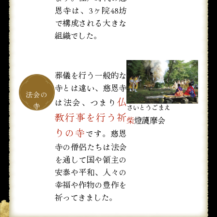
恩寺は、3ヶ院48坊
で構成される大きな
組織でした。
葬儀を行う一般的な
寺とは違い、慈恩寺
仏
は法会、つまり
さいとうごまえ
教行事を行う祈
柴
燈護摩会
りの寺
です。慈恩
寺の僧侶たちは法会
を通して国や領主の
安泰や平和、人々の
幸福や作物の豊作を
祈ってきました。